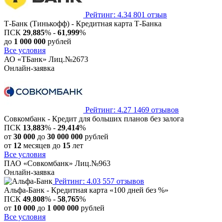
Рейтинг: 4.34
801 отзыв
Т-Банк (Тинькофф) - Кредитная карта Т-Банка
ПСК
29
,
885
% -
61
,
999
%
до
1 000 000
рублей
Все условия
АО «ТБанк» Лиц.№2673
Онлайн-заявка
Рейтинг: 4.27
1469 отзывов
Совкомбанк - Кредит для больших планов без залога
ПСК
13
,
883
% -
29
,
414
%
от
30 000
до
30 000 000
рублей
от
12
месяцев до
15
лет
Все условия
ПАО «Совкомбанк» Лиц.№963
Онлайн-заявка
Рейтинг: 4.03
557 отзывов
Альфа-Банк - Кредитная карта «100 дней без %»
ПСК
49
,
808
% -
58
,
765
%
от
10 000
до
1 000 000
рублей
Все условия