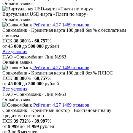
Онлайн-заявка
Виртуальная USD-карта «Плати по миру»
Онлайн-заявка
Рейтинг: 4.27
1469 отзывов
Совкомбанк - Кредитная карта 180 дней без % с бесплатным
снятием
ПСК
38
,
380
% -
60
,
757
%
от
45 000
до
500 000
рублей
Все условия
ПАО «Совкомбанк» Лиц.№963
Онлайн-заявка
Рейтинг: 4.27
1469 отзывов
Совкомбанк - Кредитная карта 180 дней без % ПЛЮС
ПСК
38
,
380
% -
60
,
757
%
от
45 000
до
500 000
рублей
Все условия
ПАО «Совкомбанк» Лиц.№963
Онлайн-заявка
Рейтинг: 4.27
1469 отзывов
Совкомбанк - Кредитный доктор - Восстановит вашу
кредитную историю
ПСК
39
,
732
% -
39
,
997
%.
от
9 999
до
14 999
рублей
от
3
до
6
месяцев