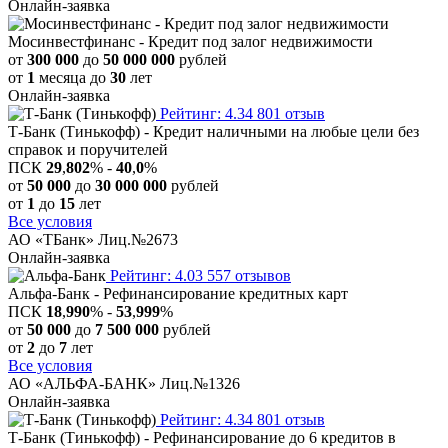
Онлайн-заявка
Мосинвестфинанс - Кредит под залог недвижимости
от
300 000
до
50 000 000
рублей
от
1
месяца до
30
лет
Онлайн-заявка
Рейтинг: 4.34
801 отзыв
Т-Банк (Тинькофф) - Кредит наличными на любые цели без
справок и поручителей
ПСК
29
,
802
% -
40
,
0
%
от
50 000
до
30 000 000
рублей
от
1
до
15
лет
Все условия
АО «ТБанк» Лиц.№2673
Онлайн-заявка
Рейтинг: 4.03
557 отзывов
Альфа-Банк - Рефинансирование кредитных карт
ПСК
18
,
990
% -
53
,
999
%
от
50 000
до
7 500 000
рублей
от
2
до
7
лет
Все условия
АО «АЛЬФА-БАНК» Лиц.№1326
Онлайн-заявка
Рейтинг: 4.34
801 отзыв
Т-Банк (Тинькофф) - Рефинансирование до 6 кредитов в