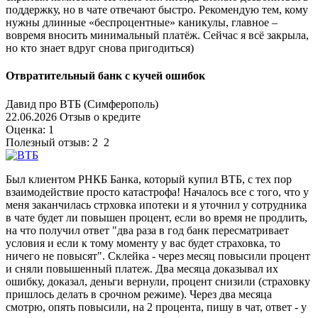
поддержку, но в чате отвечают быстро. Рекомендую тем, кому
нужны длинные «беспроцентные» каникулы, главное –
вовремя вносить минимальный платёж. Сейчас я всё закрыла,
но кто знает вдруг снова пригодиться)
Отвратительный банк с кучей ошибок
Давид про ВТБ (Симферополь)
22.06.2026 Отзыв о кредите
Оценка: 1
Полезный отзыв:
2
2
Был клиентом РНКБ Банка, который купил ВТБ, с тех пор
взаимодействие просто катастрофа! Началось все с того, что у
меня заканчилась стрховка ипотеки и я уточнил у сотрудника
в чате будет ли повышен процент, если во время не продлить,
на что получил ответ "два раза в год банк пересматривает
условия и если к тому моменту у вас будет страховка, то
ничего не повысят". Склейка - через месяц повысили процент
и сняли повышенный платеж. Два месяца доказывал их
ошибку, доказал, деньги вернули, процент снизили (страховку
пришлось делать в срочном режиме). Через два месяца
смотрю, опять повысили, на 2 процента, пишу в чат, ответ - у