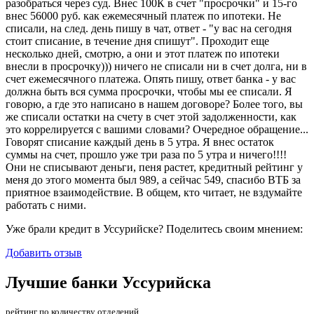
разобраться через суд. Внес 100К в счет "просрочки" и 15-го
внес 56000 руб. как ежемесячный платеж по ипотеки. Не
списали, на след. день пишу в чат, ответ - "у вас на сегодня
стоит списание, в течение дня спишут". Проходит еще
несколько дней, смотрю, а они и этот платеж по ипотеки
внесли в просрочку))) ничего не списали ни в счет долга, ни в
счет ежемесячного платежа. Опять пишу, ответ банка - у вас
должна быть вся сумма просрочки, чтобы мы ее списали. Я
говорю, а где это написано в нашем договоре? Более того, вы
же списали остатки на счету в счет этой задолженности, как
это коррелируется с вашими словами? Очередное обращение...
Говорят списание каждый день в 5 утра. Я внес остаток
суммы на счет, прошло уже три раза по 5 утра и ничего!!!!
Они не списывают деньги, пеня растет, кредитный рейтинг у
меня до этого момента был 989, а сейчас 549, спасибо ВТБ за
приятное взаимодействие. В общем, кто читает, не вздумайте
работать с ними.
Уже брали кредит в Уссурийске? Поделитесь своим мнением:
Добавить отзыв
Лучшие банки Уссурийска
рейтинг по количеству отделений