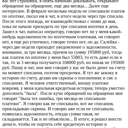
вас нет страховки, я опять начинаю доказывать, открывают
обращение на обращение, еще два месяца... Далее еще
интереснее. В феврале несколько недель не списывали платеж
по ипотеке, писал им в чат, в итоге недели через три списали.
После этого эпизода, не взаимодействовал с ними до мая,
пока не начали приходить по три списания ипотеки в день.
Зашел в чат, написал оператору, говорю нет ли у меня какой-
нибудь задолженности по ипотечным платежам, он говорит
нет, я еще раз утиочнил, говорю точно нет, он да. Склейка -
через две недели приходит уведомление о задолженности,
внимание, за три месяца, причем на сумму 195800 руб, тогда
как платеж по ипотеке у меня был 55803, то есть даже если и
так, то за 3 месяца получается 168000 руб, но никак не 195000
руб. Пишу в чат, они мне говорят у вас не было денег на счету
на момент списания, поэтом просрочки. Я тут же захожу в
историю по счету, делаю им скрины о поплнениях и смс о
списаниях. Я человек ответственный, вношу платежи
вовремя, у меня идеальная кредитная история, теперь уместно
дополнить "была". После кучи обращений на обращение мне
говорят "была тех ошибка, три месяца не списывали
платежи". Я говорю как не списывали, вот же списания,
прикладываю скрины. И говорю аже если не списывали,
появилась задолженность, откуда сумма такая, не
складывается. Так и не объяснили... В итоге, я решил внести
деньги, чтобы не портить себе кредитную историю и