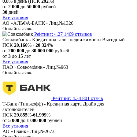
0
,
8
% в день (ПСК
292
%)
от
2 000
до
50 000
рублей
30
дней
Все условия
АО «АЛЬФА-БАНК» Лиц.№1326
Онлайн-заявка
Рейтинг: 4.27
1469 отзывов
Совкомбанк - Кредит под залог недвижимости Выгодный
ПСК
20
,
160
% -
20
,
324
%
от
200 000
до
30 000 000
рублей
от
3
до
15
лет
Все условия
ПАО «Совкомбанк» Лиц.№963
Онлайн-заявка
Рейтинг: 4.34
801 отзыв
Т-Банк (Тинькофф) - Кредитная карта Драйв для
автолюбителей
ПСК
29
,
855
%-
61
,
999
%
от
5 000
до
1 000 000
рублей
Все условия
АО «ТБанк» Лиц.№2673
Онлайн-заявка