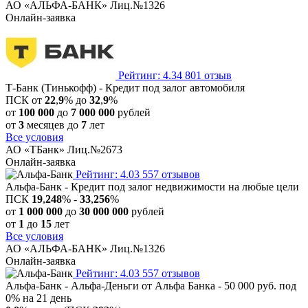
АО «АЛЬФА-БАНК» Лиц.№1326
Онлайн-заявка
Рейтинг: 4.34
801 отзыв
Т-Банк (Тинькофф) - Кредит под залог автомобиля
ПСК от
22
,
9
% до
32
,
9
%
от
100 000
до
7 000 000
рублей
от
3
месяцев до
7
лет
Все условия
АО «ТБанк» Лиц.№2673
Онлайн-заявка
Рейтинг: 4.03
557 отзывов
Альфа-Банк - Кредит под залог недвижимости на любые цели
ПСК
19
,
248
% -
33
,
256
%
от
1 000 000
до
30 000 000
рублей
от
1
до
15
лет
Все условия
АО «АЛЬФА-БАНК» Лиц.№1326
Онлайн-заявка
Рейтинг: 4.03
557 отзывов
Альфа-Банк - Альфа-Деньги от Альфа Банка - 50 000 руб. под
0% на 21 день