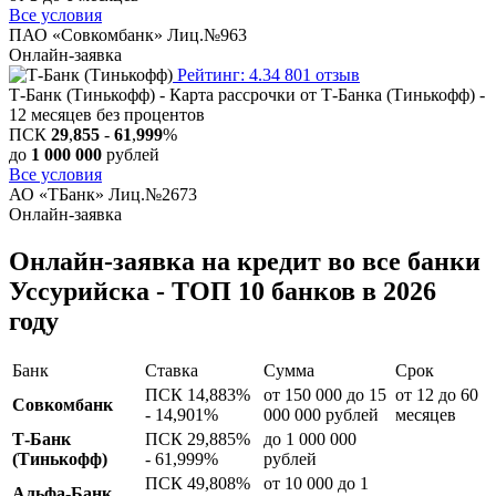
Все условия
ПАО «Совкомбанк» Лиц.№963
Онлайн-заявка
Рейтинг: 4.34
801 отзыв
Т-Банк (Тинькофф) - Карта рассрочки от Т-Банка (Тинькофф) -
12 месяцев без процентов
ПСК
29
,
855
-
61
,
999
%
до
1 000 000
рублей
Все условия
АО «ТБанк» Лиц.№2673
Онлайн-заявка
Онлайн-заявка на кредит во все банки
Уссурийска - ТОП 10 банков в 2026
году
Банк
Ставка
Сумма
Срок
ПСК 14,883%
от 150 000 до 15
от 12 до 60
Совкомбанк
- 14,901%
000 000 рублей
месяцев
Т-Банк
ПСК 29,885%
до 1 000 000
(Тинькофф)
- 61,999%
рублей
ПСК 49,808%
от 10 000 до 1
Альфа-Банк