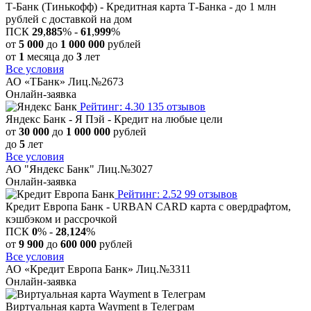
Т-Банк (Тинькофф) - Кредитная карта Т-Банка - до 1 млн
рублей с доставкой на дом
ПСК
29
,
885
% -
61
,
999
%
от
5 000
до
1 000 000
рублей
от
1
месяца до
3
лет
Все условия
АО «ТБанк» Лиц.№2673
Онлайн-заявка
Рейтинг: 4.30
135 отзывов
Яндекс Банк - Я Пэй - Кредит на любые цели
от
30 000
до
1 000 000
рублей
до
5
лет
Все условия
АО "Яндекс Банк" Лиц.№3027
Онлайн-заявка
Рейтинг: 2.52
99 отзывов
Кредит Европа Банк - URBAN CARD карта с овердрафтом,
кэшбэком и рассрочкой
ПСК
0
% -
28
,
124
%
от
9 900
до
600 000
рублей
Все условия
АО «Кредит Европа Банк» Лиц.№3311
Онлайн-заявка
Виртуальная карта Wayment в Телеграм