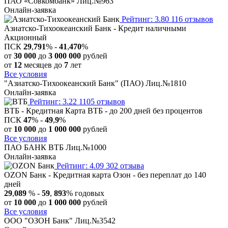
ПАО «Совкомбанк» Лиц.№963
Онлайн-заявка
Рейтинг: 3.80
116 отзывов
Азиатско-Тихоокеанский Банк - Кредит наличными
Акционный
ПСК
29
,
791
% -
41
,
470
%
от
30 000
до
3 000 000
рублей
от
12
месяцев до
7
лет
Все условия
"Азиатско-Тихоокеанский Банк" (ПАО) Лиц.№1810
Онлайн-заявка
Рейтинг: 3.22
1105 отзывов
ВТБ - Кредитная Карта ВТБ - до 200 дней без процентов
ПСК
47
% -
49
,
9
%
от
10 000
до
1 000 000
рублей
Все условия
ПАО БАНК ВТБ Лиц.№1000
Онлайн-заявка
Рейтинг: 4.09
302 отзыва
OZON Банк - Кредитная карта Озон - без переплат до 140
дней
29
,
089
% -
59
,
893
% годовых
от
10 000
до
1 000 000
рублей
Все условия
ООО "ОЗОН Банк" Лиц.№3542