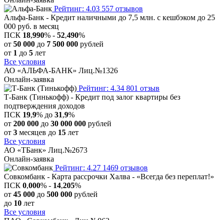
Рейтинг: 4.03
557 отзывов
Альфа-Банк - Кредит наличными до 7,5 млн. с кешбэком до 25
000 руб. в месяц
ПСК
18
,
990
% -
52
,
490
%
от
50 000
до
7 500 000
рублей
от
1
до
5
лет
Все условия
АО «АЛЬФА-БАНК» Лиц.№1326
Онлайн-заявка
Рейтинг: 4.34
801 отзыв
Т-Банк (Тинькофф) - Кредит под залог квартиры без
подтверждения доходов
ПСК
19
,
9
% до
31
,
9
%
от
200 000
до
30 000 000
рублей
от
3
месяцев до
15
лет
Все условия
АО «ТБанк» Лиц.№2673
Онлайн-заявка
Рейтинг: 4.27
1469 отзывов
Совкомбанк - Карта рассрочки Халва - «Всегда без переплат!»
ПСК
0
,
000
% -
14
,
205
%
от
45 000
до
500 000
рублей
до
10
лет
Все условия