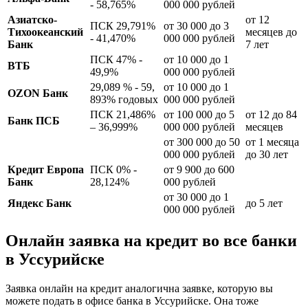
- 58,765%
000 000 рублей
Азиатско-
от 12
ПСК 29,791%
от 30 000 до 3
Тихоокеанский
месяцев до
- 41,470%
000 000 рублей
Банк
7 лет
ПСК 47% -
от 10 000 до 1
ВТБ
49,9%
000 000 рублей
29,089 % - 59,
от 10 000 до 1
OZON Банк
893% годовых
000 000 рублей
ПСК 21,486%
от 100 000 до 5
от 12 до 84
Банк ПСБ
– 36,999%
000 000 рублей
месяцев
от 300 000 до 50
от 1 месяца
000 000 рублей
до 30 лет
Кредит Европа
ПСК 0% -
от 9 900 до 600
Банк
28,124%
000 рублей
от 30 000 до 1
Яндекс Банк
до 5 лет
000 000 рублей
Онлайн заявка на кредит во все банки
в Уссурийске
Заявка онлайн на кредит аналогична заявке, которую вы
можете подать в офисе банка в Уссурийске. Она тоже