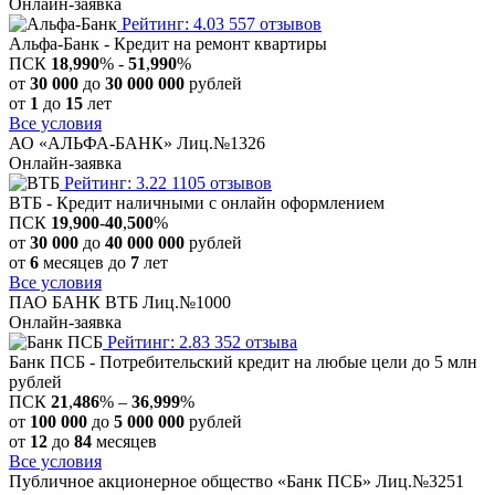
Онлайн-заявка
Рейтинг: 4.03
557 отзывов
Альфа-Банк - Кредит на ремонт квартиры
ПСК
18
,
990
% -
51
,
990
%
от
30 000
до
30 000 000
рублей
от
1
до
15
лет
Все условия
АО «АЛЬФА-БАНК» Лиц.№1326
Онлайн-заявка
Рейтинг: 3.22
1105 отзывов
ВТБ - Кредит наличными с онлайн оформлением
ПСК
19
,
900
-
40
,
500
%
от
30 000
до
40 000 000
рублей
от
6
месяцев до
7
лет
Все условия
ПАО БАНК ВТБ Лиц.№1000
Онлайн-заявка
Рейтинг: 2.83
352 отзыва
Банк ПСБ - Потребительский кредит на любые цели до 5 млн
рублей
ПСК
21
,
486
% –
36
,
999
%
от
100 000
до
5 000 000
рублей
от
12
до
84
месяцев
Все условия
Публичное акционерное общество «Банк ПСБ» Лиц.№3251