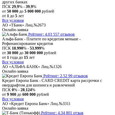
других банках
ПСК
29
,
9
% -
39
,
9
%
от
50 000
до
5 000 000
рублей
от
1
до
5
лет
Все условия
АО «ТБанк» Лиц.№2673
Онлайн-заявка
Рейтинг: 4.03
557 отзывов
Альфа-Банк - Платите по кредитам меньше -
Рефинансирование кредитов
ПСК
18
,
990
% -
53
,
999
%
от
30 000
до
30 000 000
рублей
от
1
года до
15
лет
Все условия
АО «АЛЬФА-БАНК» Лиц.№1326
Онлайн-заявка
Рейтинг: 2.52
99 отзывов
Кредит Европа Банк - CARD CREDIT карта рассрочки с
овердрафтом для шопинга и развлечений
ПСК
0
% -
28
,
124
%
от
9 900
до
600 000
рублей
Все условия
АО «Кредит Европа Банк» Лиц.№3311
Онлайн-заявка
Рейтинг: 4.34
801 отзыв