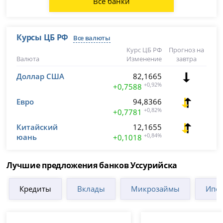
Все банки
Курсы ЦБ РФ
Все валюты
Курс ЦБ РФ
Прогноз на
Валюта
Изменение
завтра
Доллар США
82,1665
+0,92%
+0,7588
Евро
94,8366
+0,82%
+0,7781
Китайский
12,1655
юань
+0,84%
+0,1018
Лучшие предложения банков Уссурийска
Кредиты
Вклады
Микрозаймы
Ипот