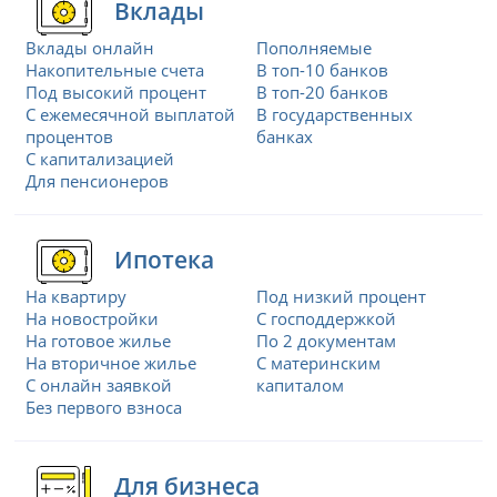
Вклады
Вклады онлайн
Пополняемые
Накопительные счета
В топ-10 банков
Под высокий процент
В топ-20 банков
С ежемесячной выплатой
В государственных
процентов
банках
С капитализацией
Для пенсионеров
Ипотека
На квартиру
Под низкий процент
На новостройки
С господдержкой
На готовое жилье
По 2 документам
На вторичное жилье
С материнским
С онлайн заявкой
капиталом
Без первого взноса
Для бизнеса