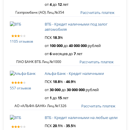
от
4
до
12
лет
Рассчитать платеж
Газпромбанк (АО) Лиц.№354
ВТБ - Кредит наличными под залог
автомобиля
ПСК
18
.
3
%
1105 отзывов
от
100 000
до
40 000 000
рублей
от
6
месяцев до
7
лет
Рассчитать платеж
ПАО БАНК ВТБ Лиц.№1000
Альфа-Банк - Кредит наличными
ПСК
18
.
8
% -
46
.
9
%
557 отзывов
от
30 000
до
30 000 000
рублей
от
1
до
15
лет
Рассчитать платеж
АО «АЛЬФА-БАНК» Лиц.№1326
ВТБ - Кредит наличными на любые цели
ПСК
20
.
1
% -
35
.
5
%