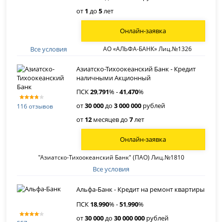
от
1
до
5
лет
Онлайн-заявка
Все условия
АО «АЛЬФА-БАНК» Лиц.№1326
Азиатско-Тихоокеанский Банк - Кредит
наличными Акционный
ПСК
29
,
791
% -
41
,
470
%
от
30 000
до
3 000 000
рублей
116 отзывов
от
12
месяцев до
7
лет
Онлайн-заявка
"Азиатско-Тихоокеанский Банк" (ПАО) Лиц.№1810
Все условия
Альфа-Банк - Кредит на ремонт квартиры
ПСК
18
,
990
% -
51
,
990
%
от
30 000
до
30 000 000
рублей