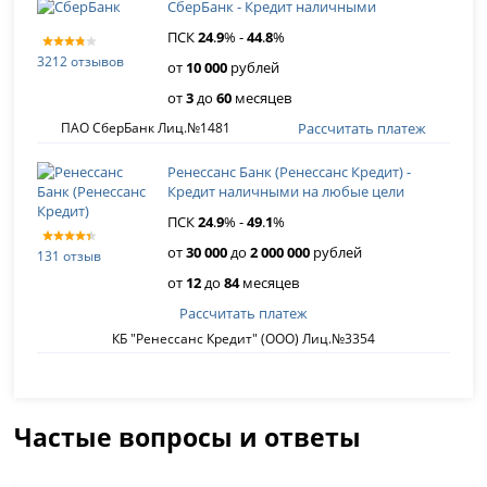
СберБанк - Кредит наличными
ПСК
24
.
9
% -
44
.
8
%
3212 отзывов
от
10 000
рублей
от
3
до
60
месяцев
Рассчитать платеж
ПАО СберБанк Лиц.№1481
Ренессанс Банк (Ренессанс Кредит) -
Кредит наличными на любые цели
ПСК
24
.
9
% -
49
.
1
%
от
30 000
до
2 000 000
рублей
131 отзыв
от
12
до
84
месяцев
Рассчитать платеж
КБ "Ренессанс Кредит" (ООО) Лиц.№3354
Частые вопросы и ответы