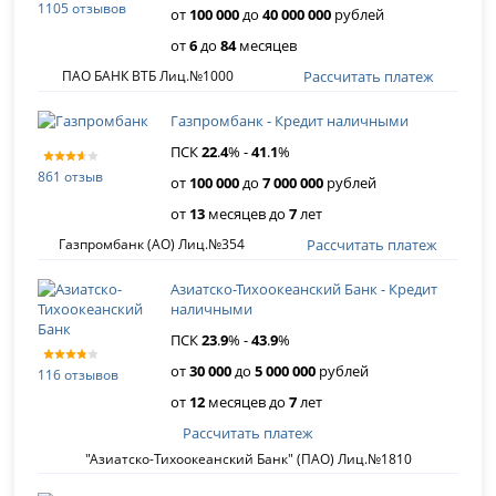
1105 отзывов
от
100 000
до
40 000 000
рублей
от
6
до
84
месяцев
Рассчитать платеж
ПАО БАНК ВТБ Лиц.№1000
Газпромбанк - Кредит наличными
ПСК
22
.
4
% -
41
.
1
%
861 отзыв
от
100 000
до
7 000 000
рублей
от
13
месяцев до
7
лет
Рассчитать платеж
Газпромбанк (АО) Лиц.№354
Азиатско-Тихоокеанский Банк - Кредит
наличными
ПСК
23
.
9
% -
43
.
9
%
от
30 000
до
5 000 000
рублей
116 отзывов
от
12
месяцев до
7
лет
Рассчитать платеж
"Азиатско-Тихоокеанский Банк" (ПАО) Лиц.№1810