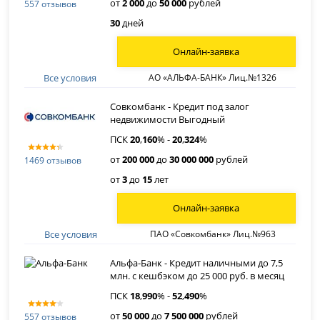
от
2 000
до
50 000
рублей
557 отзывов
30
дней
Онлайн-заявка
Все условия
АО «АЛЬФА-БАНК» Лиц.№1326
Совкомбанк - Кредит под залог
недвижимости Выгодный
ПСК
20
,
160
% -
20
,
324
%
от
200 000
до
30 000 000
рублей
1469 отзывов
от
3
до
15
лет
Онлайн-заявка
Все условия
ПАО «Совкомбанк» Лиц.№963
Альфа-Банк - Кредит наличными до 7,5
млн. с кешбэком до 25 000 руб. в месяц
ПСК
18
,
990
% -
52
,
490
%
от
50 000
до
7 500 000
рублей
557 отзывов