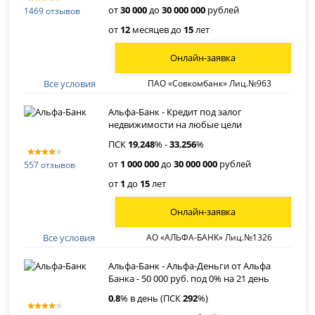
от
30 000
до
30 000 000
рублей
1469 отзывов
от
12
месяцев до
15
лет
Онлайн-заявка
Все условия
ПАО «Совкомбанк» Лиц.№963
Альфа-Банк - Кредит под залог
недвижимости на любые цели
ПСК
19
,
248
% -
33
,
256
%
от
1 000 000
до
30 000 000
рублей
557 отзывов
от
1
до
15
лет
Онлайн-заявка
Все условия
АО «АЛЬФА-БАНК» Лиц.№1326
Альфа-Банк - Альфа-Деньги от Альфа
Банка - 50 000 руб. под 0% на 21 день
0
,
8
% в день (ПСК
292
%)