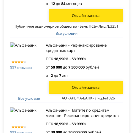
от
12
до
84
месяцев
Онлайн-заявка
Публичное акционерное общество «Банк ПСБ» Лиц.№3251
Все условия
Альфа-Банк - Рефинансирование
кредитных карт
ПСК
18
,
990
% -
53
,
999
%
от
50 000
до
7 500 000
рублей
557 отзывов
от
2
до
7
лет
Онлайн-заявка
Все условия
АО «АЛЬФА-БАНК» Лиц.№1326
Альфа-Банк - Платите по кредитам
меньше - Рефинансирование кредитов
ПСК
18
,
990
% -
53
,
999
%
от
30 000
до
30 000 000
рублей
557 отзывов