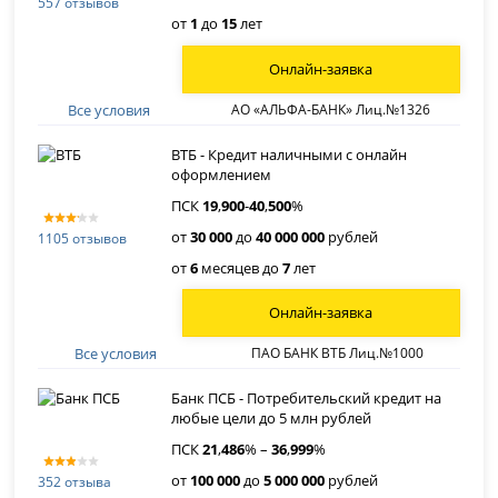
557 отзывов
от
1
до
15
лет
Онлайн-заявка
Все условия
АО «АЛЬФА-БАНК» Лиц.№1326
ВТБ - Кредит наличными с онлайн
оформлением
ПСК
19
,
900
-
40
,
500
%
от
30 000
до
40 000 000
рублей
1105 отзывов
от
6
месяцев до
7
лет
Онлайн-заявка
Все условия
ПАО БАНК ВТБ Лиц.№1000
Банк ПСБ - Потребительский кредит на
любые цели до 5 млн рублей
ПСК
21
,
486
% –
36
,
999
%
от
100 000
до
5 000 000
рублей
352 отзыва