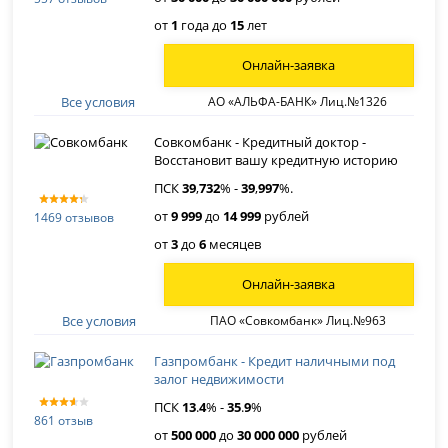
от
1
года до
15
лет
Онлайн-заявка
Все условия
АО «АЛЬФА-БАНК» Лиц.№1326
Совкомбанк - Кредитный доктор -
Восстановит вашу кредитную историю
ПСК
39
,
732
% -
39
,
997
%.
от
9 999
до
14 999
рублей
1469 отзывов
от
3
до
6
месяцев
Онлайн-заявка
Все условия
ПАО «Совкомбанк» Лиц.№963
Газпромбанк - Кредит наличными под
залог недвижимости
ПСК
13
.
4
% -
35
.
9
%
861 отзыв
от
500 000
до
30 000 000
рублей