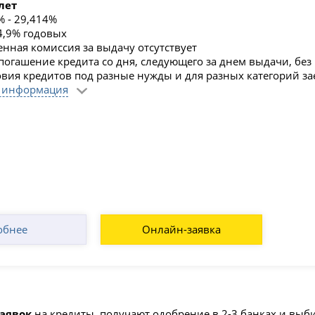
лет
% - 29,414%
14,9% годовых
нная комиссия за выдачу отсутствует
погашение кредита со дня, следующего за днем выдачи, без
овия кредитов под разные нужды и для разных категорий з
 информация
обнее
Онлайн-заявка
заявок
на кредиты, получают одобрение в 2-3 банках и вы