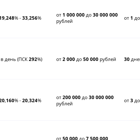
от
1 000 000
до
30 000 000
19
,
248
% -
33
,
256
%
от
1
д
рублей
 в день (ПСК
292
%)
от
2 000
до
50 000
рублей
30
дне
от
200 000
до
30 000 000
20
,
160
% -
20
,
324
%
от
3
д
рублей
от
50 000
до
7 500 000