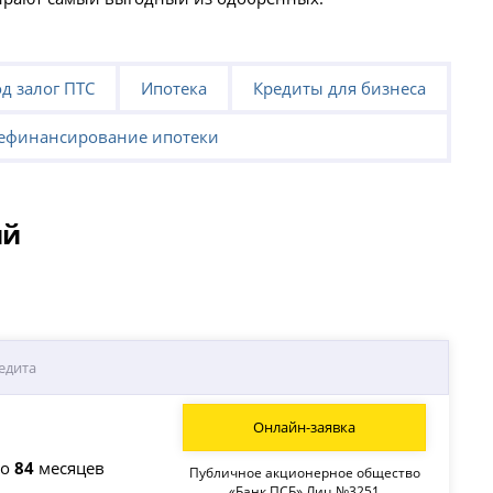
д залог ПТС
Ипотека
Кредиты для бизнеса
ефинансирование ипотеки
ий
едита
Онлайн-заявка
до
84
месяцев
Публичное акционерное общество
«Банк ПСБ» Лиц.№3251