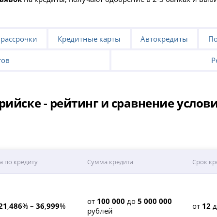
 рассрочки
Кредитные карты
Автокредиты
По
тов
Р
рийске - рейтинг и сравнение услов
а по кредиту
Сумма кредита
Срок кр
от
100 000
до
5 000 000
21
,
486
% –
36
,
999
%
от
12
рублей