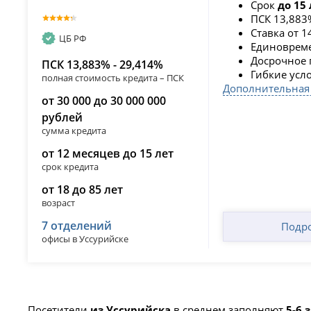
Срок
до 15 
ПСК 13,883
Ставка от 
ЦБ РФ
Единовреме
Досрочное 
ПСК 13,883% - 29,414%
Гибкие усл
полная стоимость кредита – ПСК
Дополнительная
от 30 000 до 30 000 000
рублей
сумма кредита
от 12 месяцев до 15 лет
срок кредита
от 18 до 85 лет
возраст
7 отделений
Подр
офисы в Уссурийске
Посетители
из Уссурийска
в среднем заполняют
5-6 