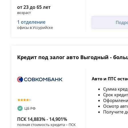
от 23 до 65 лет
возраст
1 отделение
Подр
офисы в Уссурийске
Кредит под залог авто Выгодный - бол
Авто и ПТС оста
Сумма кре
Срок кред
Оформление
Осмотр авт
ЦБ РФ
Получите д
ПСК 14,883% - 14,901%
полная стоимость кредита – ПСК