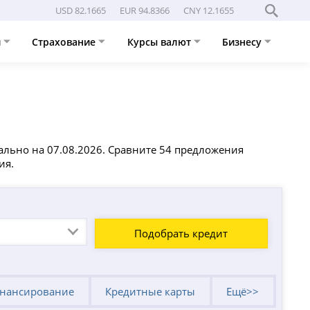
USD 82.1665
EUR 94.8366
CNY 12.1655
и
Страхование
Курсы валют
Бизнесу
ально на 07.08.2026. Сравните 54 предложения
ия.
Подобрать кредит
нансирование
Кредитные карты
Ещё>>