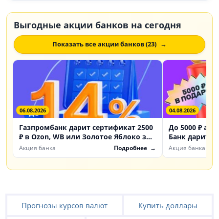
Выгодные акции банков на сегодня
Показать все акции банков (23)
06.08.2026
04.08.2026
Газпромбанк дарит сертификат 2500
До 5000 ₽ акц
₽ в Ozon, WB или Золотое Яблоко за
Банк дарит б
счет «Доходный»
инвестиции
Акция банка
Подробнее
Акция банка
Прогнозы курсов валют
Купить доллары