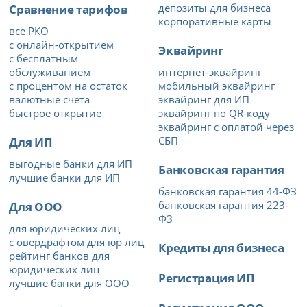
Сравнение тарифов
депозиты для бизнеса
корпоративные карты
все РКО
с онлайн-открытием
Эквайринг
с бесплатным
обслуживанием
интернет-эквайринг
с процентом на остаток
мобильный эквайринг
валютные счета
эквайринг для ИП
быстрое открытие
эквайринг по QR-коду
эквайринг с оплатой через
Для ИП
СБП
выгодные банки для ИП
Банковская гарантия
лучшие банки для ИП
банковская гарантия 44-ФЗ
Для ООО
банковская гарантия 223-
ФЗ
для юридических лиц
с овердрафтом для юр лиц
Кредиты для бизнеса
рейтинг банков для
юридических лиц
Регистрация ИП
лучшие банки для ООО