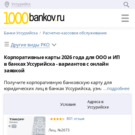
Уссурийск
Банки Уссурийска
Расчетно-кассовое обслуживание
Другие виды РКО
Корпоративные карты 2026 года для ООО и ИП
в банках Уссурийска - вариантов с онлайн
заявкой
Получите корпоративную банковскую карту для
юридических лиц в банках Уссурийска, узнайте о
...подробнее
тарифах по обслуживанию и как использовать их для
вашей организации. Найдите лучшие бизнес карты для
Адреса в
Условия
ИП и ООО в Уссурийске, проверьте условия, лимиты на
Уссурийске
снятие и переводы физическим лицам и отправьте
онлайн-заявку уже сейчас!
801 отзыв
Лиц. №2673