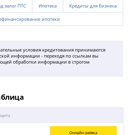
д залог ПТС
Ипотека
Кредиты для бизнеса
ефинансирование ипотеки
чательные условия кредитования принимаются
ской информации - переходя по ссылкам вы
дующей обработки информации в строгом
аблица
едита
Онлайн-заявка