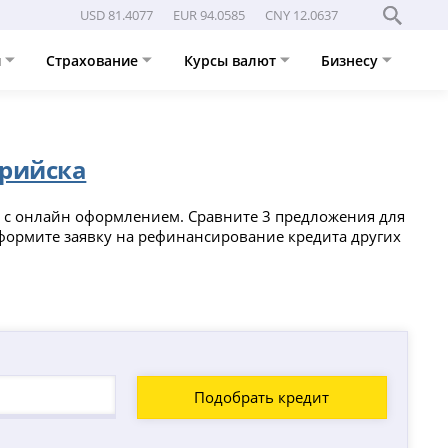
USD 81.4077
EUR 94.0585
CNY 12.0637
и
Страхование
Курсы валют
Бизнесу
урийска
 с онлайн оформлением. Сравните 3 предложения для
 оформите заявку на рефинансирование кредита других
Подобрать кредит