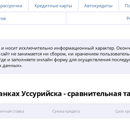
 рассрочки
Кредитные карты
Автокредиты
По
тов
Р
 и носит исключительно информационный характер. Окон
айт не занимается ни сбором, ни хранением пользователь
а, где и заполняете онлайн форму для осуществления после
х данных».
нках Уссурийска - сравнительная т
нтная ставка
Сумма кредита
Срок кр