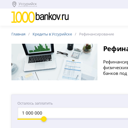
Уссурийск
Главная
Кредиты в Уссурийске
Рефинансирование
Рефина
Рефинансир
физических
банков под
Осталось заплатить