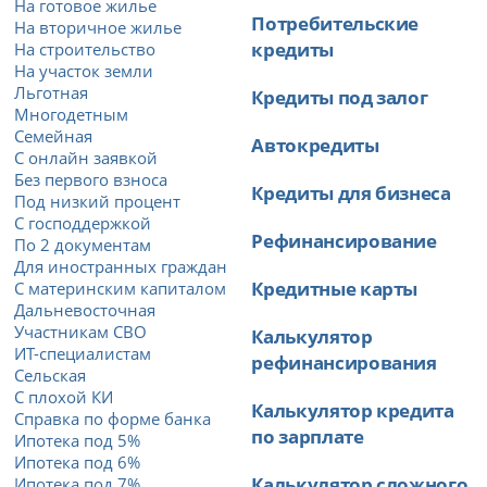
На готовое жилье
Потребительские
На вторичное жилье
кредиты
На строительство
На участок земли
Льготная
Кредиты под залог
Многодетным
Семейная
Автокредиты
С онлайн заявкой
Без первого взноса
Кредиты для бизнеса
Под низкий процент
С господдержкой
Рефинансирование
По 2 документам
Для иностранных граждан
Кредитные карты
С материнским капиталом
Дальневосточная
Участникам СВО
Калькулятор
ИТ-специалистам
рефинансирования
Сельская
С плохой КИ
Калькулятор кредита
Справка по форме банка
по зарплате
Ипотека под 5%
Ипотека под 6%
Калькулятор сложного
Ипотека под 7%