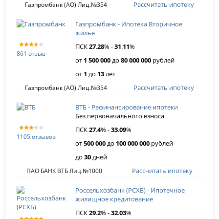
Рассчитать ипотеку
Газпромбанк (АО) Лиц.№354
Газпромбанк - Ипотека Вторичное
жилье
ПСК
27
.
28
% -
31
.
11
%
861 отзыв
от
1 500 000
до
80 000 000
рублей
от
1
до
13
лет
Рассчитать ипотеку
Газпромбанк (АО) Лиц.№354
ВТБ - Рефинансирование ипотеки
Без первоначального взноса
ПСК
27
.
4
% -
33
.
09
%
1105 отзывов
от
500 000
до
100 000 000
рублей
до
30
дней
Рассчитать ипотеку
ПАО БАНК ВТБ Лиц.№1000
Россельхозбанк (РСХБ) - Ипотечное
жилищное кредитование
ПСК
29
.
2
% -
32
.
03
%