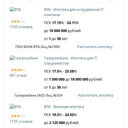
ВТБ - Ипотека для сотрудников IT-
компани
ПСК
17
.
15
% -
24
.
11
%
1105 отзывов
до
18 000 000
рублей
от
1
до
30
лет
Рассчитать ипотеку
ПАО БАНК ВТБ Лиц.№1000
Газпромбанк - Ипотека для IT-
специалистов
ПСК
17
.
5
% -
25
.
58
%
861 отзыв
от
1 500 000
до
18 000 000
рублей
от
1
до
30
лет
Рассчитать ипотеку
Газпромбанк (АО) Лиц.№354
ВТБ - Военная ипотека
ПСК
19
.
2
% -
24
.
02
%
1105 отзывов
до
2 125 000
рублей