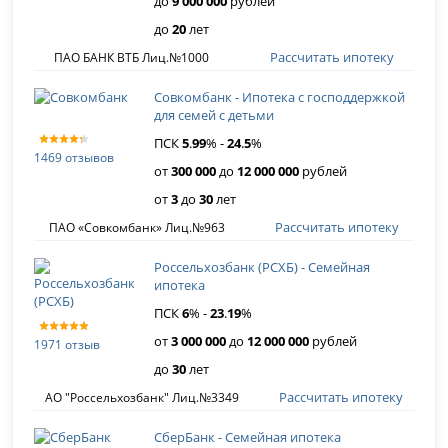
до
9 000 000
рублей
до
20
лет
Рассчитать ипотеку
ПАО БАНК ВТБ Лиц.№1000
Совкомбанк - Ипотека с господдержкой
для семей с детьми
ПСК
5
.
99
% -
24
.
5
%
1469 отзывов
от
300 000
до
12 000 000
рублей
от
3
до
30
лет
Рассчитать ипотеку
ПАО «Совкомбанк» Лиц.№963
Россельхозбанк (РСХБ) - Семейная
ипотека
ПСК
6
% -
23
.
19
%
от
3 000 000
до
12 000 000
рублей
1971 отзыв
до
30
лет
Рассчитать ипотеку
АО "Россельхозбанк" Лиц.№3349
СберБанк - Семейная ипотека