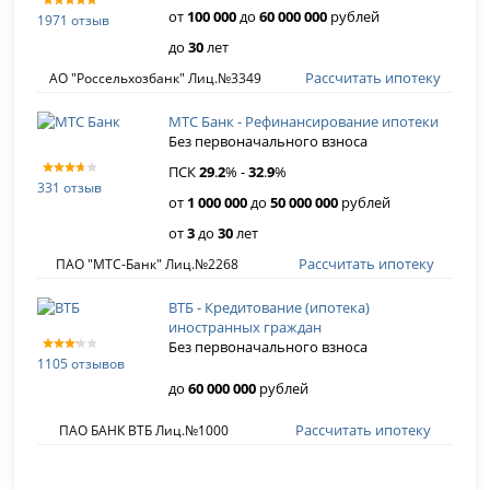
от
100 000
до
60 000 000
рублей
1971 отзыв
до
30
лет
Рассчитать ипотеку
АО "Россельхозбанк" Лиц.№3349
МТС Банк - Рефинансирование ипотеки
Без первоначального взноса
ПСК
29
.
2
% -
32
.
9
%
331 отзыв
от
1 000 000
до
50 000 000
рублей
от
3
до
30
лет
Рассчитать ипотеку
ПАО "МТС-Банк" Лиц.№2268
ВТБ - Кредитование (ипотека)
иностранных граждан
Без первоначального взноса
1105 отзывов
до
60 000 000
рублей
Рассчитать ипотеку
ПАО БАНК ВТБ Лиц.№1000