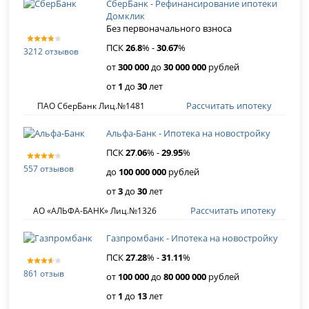
СберБанк - Рефинансирование ипотеки
Домклик
Без первоначального взноса
ПСК
26
.
8
% -
30
.
67
%
3212 отзывов
от
300 000
до
30 000 000
рублей
от
1
до
30
лет
Рассчитать ипотеку
ПАО СберБанк Лиц.№1481
Альфа-Банк - Ипотека на новостройку
ПСК
27
.
06
% -
29
.
95
%
557 отзывов
до
100 000 000
рублей
от
3
до
30
лет
Рассчитать ипотеку
АО «АЛЬФА-БАНК» Лиц.№1326
Газпромбанк - Ипотека на новостройку
ПСК
27
.
28
% -
31
.
11
%
861 отзыв
от
100 000
до
80 000 000
рублей
от
1
до
13
лет