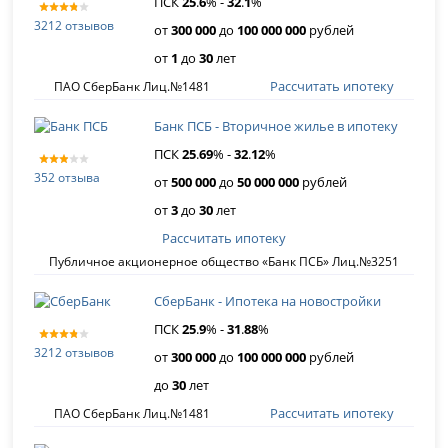
ПСК
25
.
6
% -
32
.
1
%
3212 отзывов
от
300 000
до
100 000 000
рублей
от
1
до
30
лет
Рассчитать ипотеку
ПАО СберБанк Лиц.№1481
Банк ПСБ - Вторичное жилье в ипотеку
ПСК
25
.
69
% -
32
.
12
%
352 отзыва
от
500 000
до
50 000 000
рублей
от
3
до
30
лет
Рассчитать ипотеку
Публичное акционерное общество «Банк ПСБ» Лиц.№3251
СберБанк - Ипотека на новостройки
ПСК
25
.
9
% -
31
.
88
%
3212 отзывов
от
300 000
до
100 000 000
рублей
до
30
лет
Рассчитать ипотеку
ПАО СберБанк Лиц.№1481