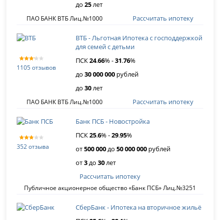
до
25
лет
Рассчитать ипотеку
ПАО БАНК ВТБ Лиц.№1000
ВТБ - Льготная Ипотека с господдержкой
для семей с детьми
ПСК
24
.
66
% -
31
.
76
%
1105 отзывов
до
30 000 000
рублей
до
30
лет
Рассчитать ипотеку
ПАО БАНК ВТБ Лиц.№1000
Банк ПСБ - Новостройка
ПСК
25
.
6
% -
29
.
95
%
352 отзыва
от
500 000
до
50 000 000
рублей
от
3
до
30
лет
Рассчитать ипотеку
Публичное акционерное общество «Банк ПСБ» Лиц.№3251
СберБанк - Ипотека на вторичное жильё