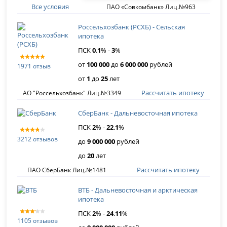
Все условия
ПАО «Совкомбанк» Лиц.№963
Россельхозбанк (РСХБ) - Сельская
ипотека
ПСК
0
.
1
% -
3
%
от
100 000
до
6 000 000
рублей
1971 отзыв
от
1
до
25
лет
Рассчитать ипотеку
АО "Россельхозбанк" Лиц.№3349
СберБанк - Дальневосточная ипотека
ПСК
2
% -
22
.
1
%
3212 отзывов
до
9 000 000
рублей
до
20
лет
Рассчитать ипотеку
ПАО СберБанк Лиц.№1481
ВТБ - Дальневосточная и арктическая
ипотека
ПСК
2
% -
24
.
11
%
1105 отзывов