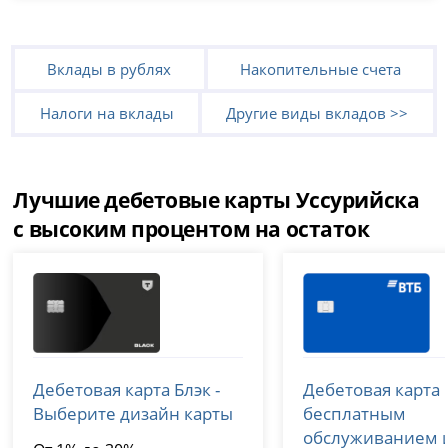
Вклады в рублях
Накопительные счета
Налоги на вклады
Другие виды вкладов >>
Лучшие дебетовые карты Уссурийска
с высоким процентом на остаток
Т-Банк (Тинькофф)
ВТБ
Дебетовая карта Блэк -
Дебетовая карта 
лицензия № 2673
лицензия № 1000
Выберите дизайн карты
бесплатным
обслуживанием 