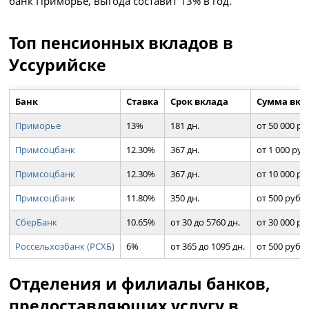
банк Приморье, выгода составит 13% в год.
Топ пенсионных вкладов в
Уссурийске
Банк
Ставка
Срок вклада
Сумма вкл
Приморье
13%
181 дн.
от 50 000 ру
Примсоцбанк
12.30%
367 дн.
от 1 000 руб
Примсоцбанк
12.30%
367 дн.
от 10 000 ру
Примсоцбанк
11.80%
350 дн.
от 500 руб.
СберБанк
10.65%
от 30 до 5760 дн.
от 30 000 ру
Россельхозбанк (РСХБ)
6%
от 365 до 1095 дн.
от 500 руб.
Отделения и филиалы банков,
предоставляющих услугу в