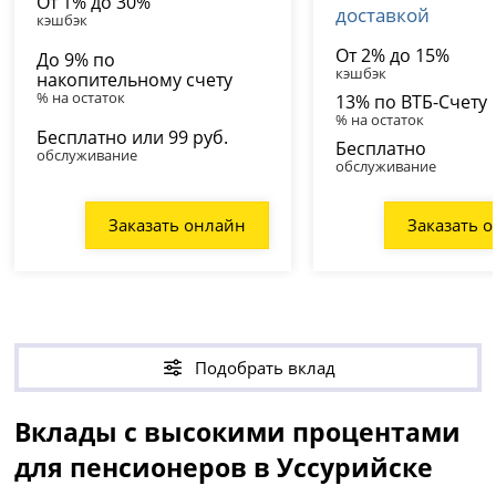
От 1% до 30%
доставкой
кэшбэк
От 2% до 15%
До 9% по
кэшбэк
накопительному счету
% на остаток
13% по ВТБ-Счету
% на остаток
Бесплатно или 99 руб.
Бесплатно
обслуживание
обслуживание
Заказать онлайн
Заказать 
Подобрать вклад
Вклады с высокими процентами
для пенсионеров в Уссурийске